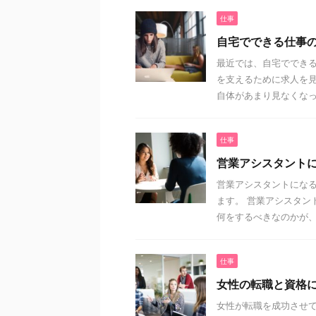
仕事
自宅でできる仕事
最近では、自宅でできる
を支えるために求人を見
自体があまり見なくなって
仕事
営業アシスタント
営業アシスタントにな
ます。 営業アシスタン
何をするべきなのかが、理
仕事
女性の転職と資格
女性が転職を成功させ