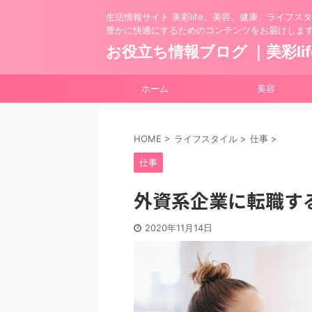
生活情報サイト 美彩life。美容、健康、ライフ
豊かに快適にするためのコンテンツをお届けしま
お役立ち情報ブログ ｜美彩lif
ホーム
美容
HOME
>
ライフスタイル
>
仕事
>
仕事
外資系企業に転職す
2020年11月14日